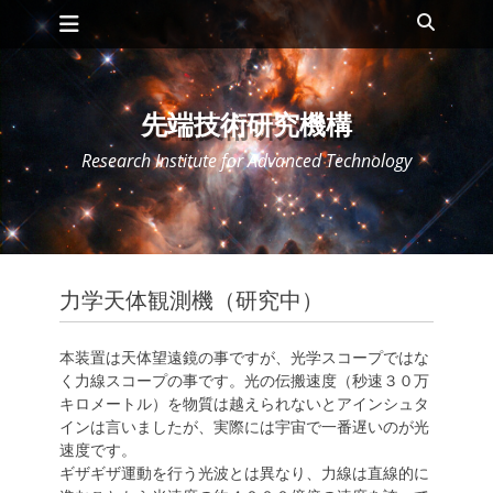
メインメニュー
コ
検
ン
索
テ
ン
ツ
先端技術研究機構
へ
ス
Research Institute for Advanced Technology
キ
ッ
プ
力学天体観測機（研究中）
本装置は天体望遠鏡の事ですが、光学スコープではな
く力線スコープの事です。光の伝搬速度（秒速３０万
キロメートル）を物質は越えられないとアインシュタ
インは言いましたが、実際には宇宙で一番遅いのが光
速度です。
ギザギザ運動を行う光波とは異なり、力線は直線的に