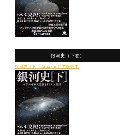
銀河史（下巻）
銀河史（下） Amazonにて販売中