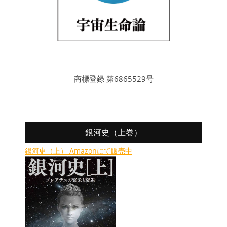
商標登録 第6865529号
銀河史（上巻）
銀河史（上） Amazonにて販売中